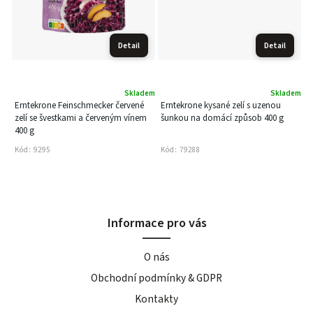
Detail
Detail
Skladem
Skladem
Erntekrone Feinschmecker červené
Erntekrone kysané zelí s uzenou
zelí se švestkami a červeným vínem
šunkou na domácí způsob 400 g
400 g
Kód:
9295
Kód:
79288
Informace pro vás
O nás
Obchodní podmínky & GDPR
Kontakty