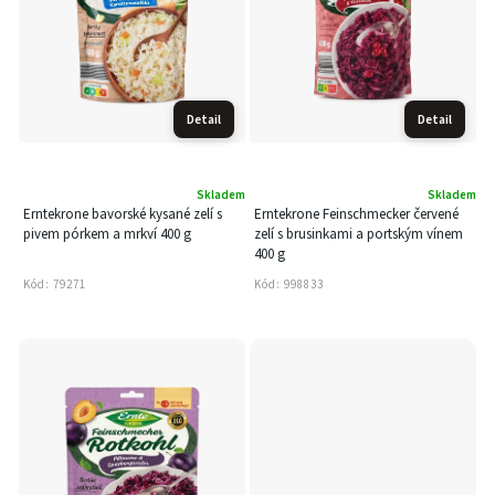
Detail
Detail
Skladem
Skladem
Erntekrone bavorské kysané zelí s
Erntekrone Feinschmecker červené
pivem pórkem a mrkví 400 g
zelí s brusinkami a portským vínem
400 g
Kód:
79271
Kód:
998833