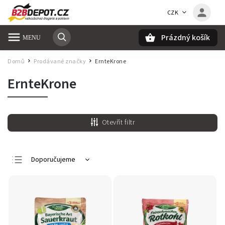
CZK
Prázdný košík
Hledat
Domů
Prodávané značky
ErnteKrone
/
/
ErnteKrone
Otevřít filtr
Doporučujeme
Nejlevnější
Nejdražší
Nejprodávanější
Abecedně