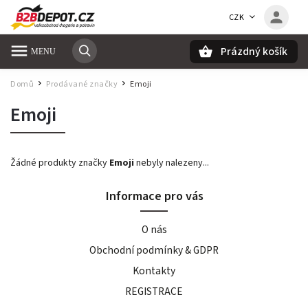
CZK
Prázdný košík
Hledat
Domů
Prodávané značky
Emoji
/
/
Emoji
Žádné produkty značky
Emoji
nebyly nalezeny...
Informace pro vás
O nás
Obchodní podmínky & GDPR
Kontakty
REGISTRACE