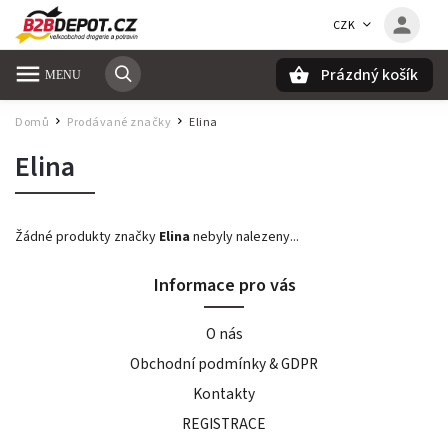
CZK
Prázdný košík
Hledat
Domů
Prodávané značky
Elina
/
/
Elina
Žádné produkty značky
Elina
nebyly nalezeny...
Informace pro vás
O nás
Obchodní podmínky & GDPR
Kontakty
REGISTRACE