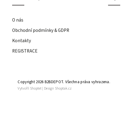
O nás
Obchodní podmínky & GDPR
Kontakty
REGISTRACE
Copyright 2026
B2BDEPOT
. Všechna práva vyhrazena.
Vytvořil
Shoptet
| Design
Shoptak.cz