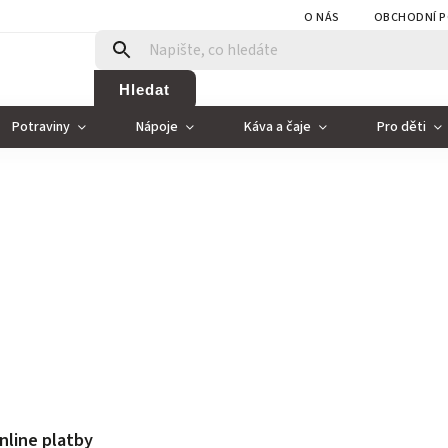
O NÁS
OBCHODNÍ P
Hledat
Potraviny
Nápoje
Káva a čaje
Pro děti
nline platby