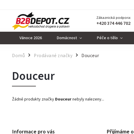
Zákaznická podpora:
+420 374 446 702
Vánoce 2026
Domácnost
Péče o tělo
Domů
Prodávané značky
Douceur
/
/
Douceur
Žádné produkty značky
Douceur
nebyly nalezeny...
Informace pro vás
Přijímáme o