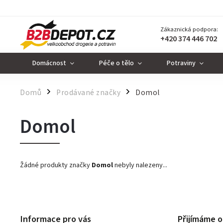
Zákaznická podpora:
+420 374 446 702
Domácnost
Péče o tělo
Potraviny
Domů
Prodávané značky
Domol
/
/
Domol
Žádné produkty značky
Domol
nebyly nalezeny...
Informace pro vás
Přijímáme o