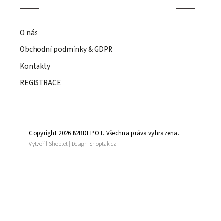
O nás
Obchodní podmínky & GDPR
Kontakty
REGISTRACE
Copyright 2026
B2BDEPOT
. Všechna práva vyhrazena.
Vytvořil
Shoptet
| Design
Shoptak.cz