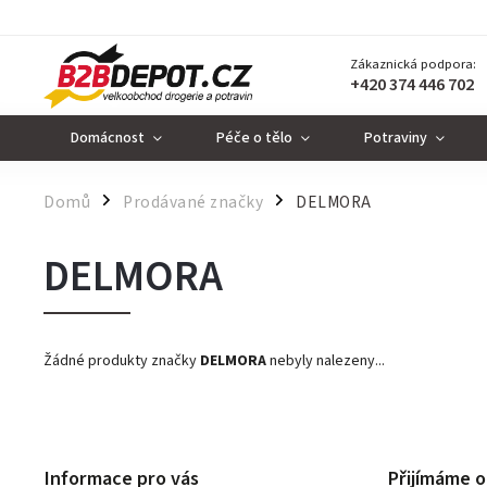
Zákaznická podpora:
+420 374 446 702
Domácnost
Péče o tělo
Potraviny
Domů
Prodávané značky
DELMORA
/
/
DELMORA
Žádné produkty značky
DELMORA
nebyly nalezeny...
Informace pro vás
Přijímáme o