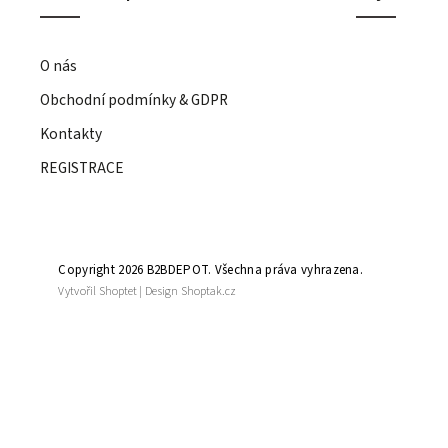
O nás
Obchodní podmínky & GDPR
Kontakty
REGISTRACE
Copyright 2026
B2BDEPOT
. Všechna práva vyhrazena.
Vytvořil
Shoptet
| Design
Shoptak.cz