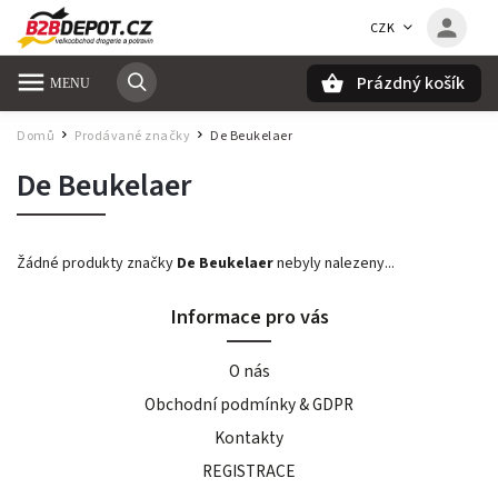
CZK
Prázdný košík
Hledat
Domů
Prodávané značky
De Beukelaer
/
/
De Beukelaer
Žádné produkty značky
De Beukelaer
nebyly nalezeny...
Informace pro vás
O nás
Obchodní podmínky & GDPR
Kontakty
REGISTRACE