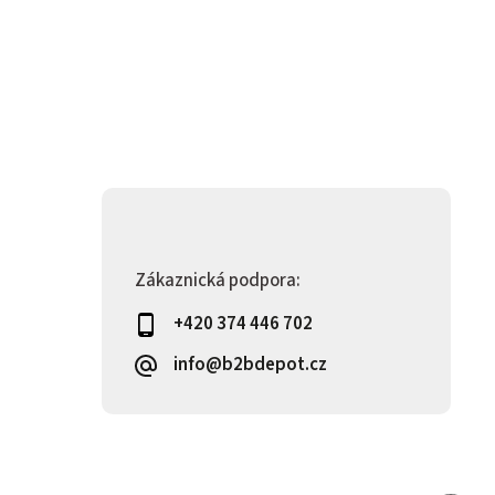
Zákaznická podpora:
+420 374 446 702
info@b2bdepot.cz