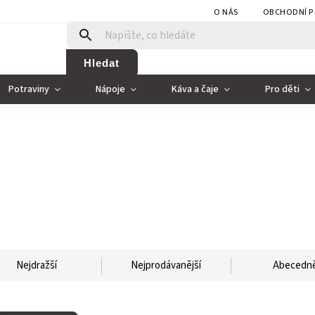
O NÁS
OBCHODNÍ P
Hledat
Potraviny
Nápoje
Káva a čaje
Pro děti
Nejdražší
Nejprodávanější
Abecedn