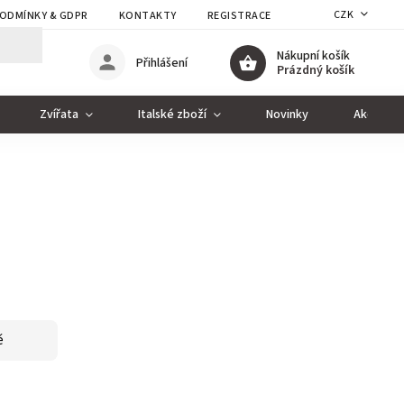
CZK
ODMÍNKY & GDPR
KONTAKTY
REGISTRACE
Nákupní košík
Přihlášení
Prázdný košík
Zvířata
Italské zboží
Novinky
Akce
ě