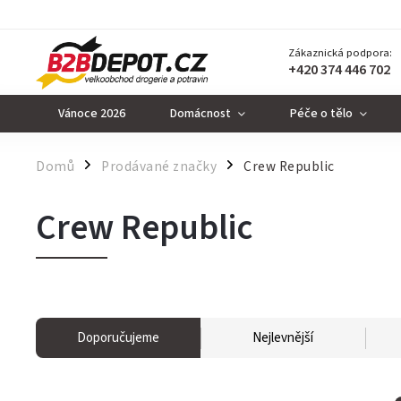
Zákaznická podpora:
+420 374 446 702
Vánoce 2026
Domácnost
Péče o tělo
Domů
Prodávané značky
Crew Republic
/
/
Crew Republic
Doporučujeme
Nejlevnější