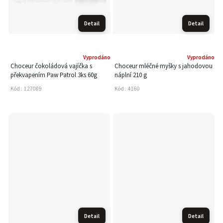
Detail
Detail
Vyprodáno
Vyprodáno
Choceur čokoládová vajíčka s
Choceur mléčné myšky s jahodovou
překvapením Paw Patrol 3ks 60g
náplní 210 g
Kód:
127089
Kód:
4160
Detail
Detail