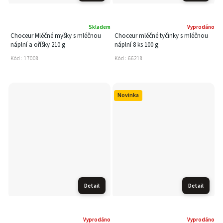
Skladem
Vyprodáno
Choceur Mléčné myšky s mléčnou
Choceur mléčné tyčinky s mléčnou
náplní a oříšky 210 g
náplní 8 ks 100 g
Kód:
17008
Kód:
66218
Novinka
Detail
Detail
Vyprodáno
Vyprodáno