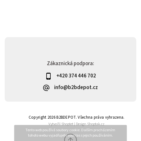
Zákaznická podpora:
+420 374 446 702
info@b2bdepot.cz
Copyright 2026
B2BDEPOT
. Všechna práva vyhrazena.
Vytvořil
Shoptet
| Design
Shoptak.cz
Tento web používá soubory cookie. Dalším procházením
tohoto webu vyjadřujete souhlas s jejich používáním.