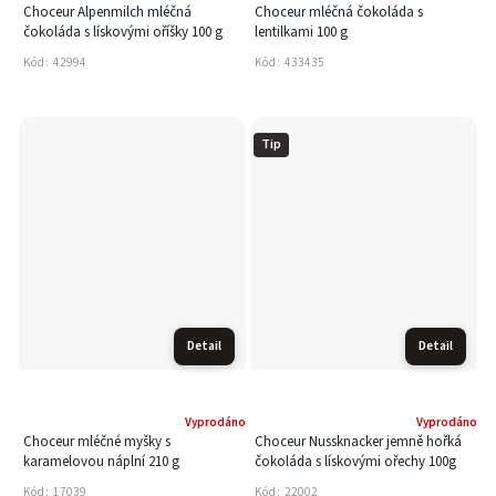
Choceur Alpenmilch mléčná
Choceur mléčná čokoláda s
čokoláda s lískovými oříšky 100 g
lentilkami 100 g
Kód:
42994
Kód:
433435
Tip
Detail
Detail
Vyprodáno
Vyprodáno
Choceur mléčné myšky s
Choceur Nussknacker jemně hořká
karamelovou náplní 210 g
čokoláda s lískovými ořechy 100g
Kód:
17039
Kód:
22002