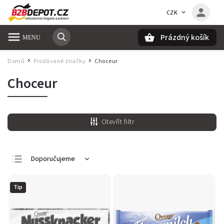
CZK
Prázdný košík
Hledat
Domů
Prodávané značky
Choceur
/
/
Choceur
Otevřít filtr
Doporučujeme
Nejlevnější
Tip
Nejdražší
Nejprodávanější
Abecedně