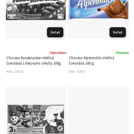
Detail
Detail
Vyprodáno
Skladem
Choceur Nussknacker mléčná
Choceur Alpenmilch mléčná
čokoláda s lískovými ořechy 100g
čokoláda 100 g
Kód:
21616
Kód:
42963