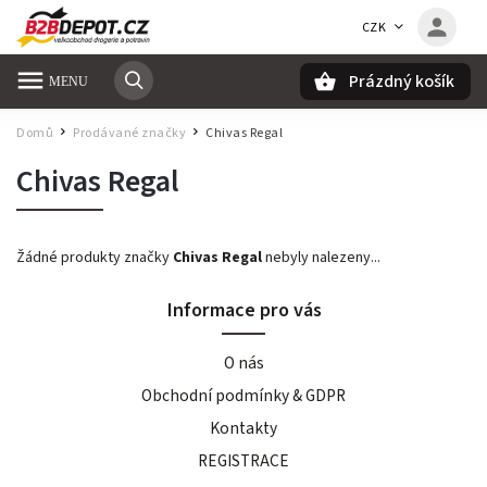
CZK
Prázdný košík
Hledat
Domů
Prodávané značky
Chivas Regal
/
/
Chivas Regal
Žádné produkty značky
Chivas Regal
nebyly nalezeny...
Informace pro vás
O nás
Obchodní podmínky & GDPR
Kontakty
REGISTRACE