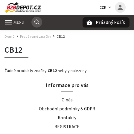
CZK
Prázdný košík
Hledat
Domů
Prodávané značky
CB12
/
/
CB12
Žádné produkty značky
CB12
nebyly nalezeny...
Informace pro vás
O nás
Obchodní podmínky & GDPR
Kontakty
REGISTRACE