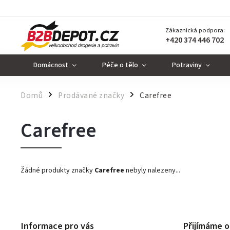
Zákaznická podpora:
+420 374 446 702
Domácnost
Péče o tělo
Potraviny
Domů
Prodávané značky
Carefree
/
/
Carefree
Žádné produkty značky
Carefree
nebyly nalezeny...
Informace pro vás
Přijímáme o