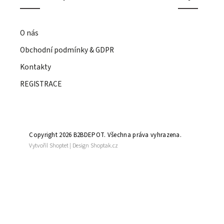
O nás
Obchodní podmínky & GDPR
Kontakty
REGISTRACE
Copyright 2026
B2BDEPOT
. Všechna práva vyhrazena.
Vytvořil
Shoptet
| Design
Shoptak.cz