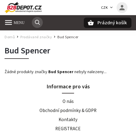
CZK
Prázdný košík
Hledat
Domů
Prodávané značky
Bud Spencer
/
/
Bud Spencer
Žádné produkty značky
Bud Spencer
nebyly nalezeny...
Informace pro vás
O nás
Obchodní podmínky & GDPR
Kontakty
REGISTRACE