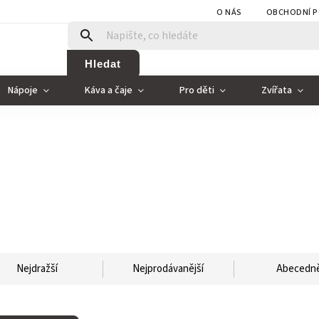
O NÁS
OBCHODNÍ P
Hledat
Nápoje
Káva a čaje
Pro děti
Zvířata
Nejdražší
Nejprodávanější
Abecedn