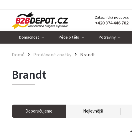
Zákaznická podpora:
+420 374 446 702
Domácnost
Péče o tělo
Potraviny
Domů
Prodávané značky
Brandt
/
/
Brandt
Doporučujeme
Nejlevnější