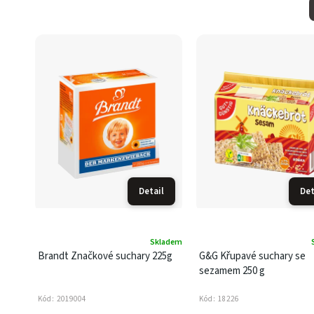
Detail
Det
Skladem
Brandt Značkové suchary 225g
G&G Křupavé suchary se
sezamem 250 g
Kód:
2019004
Kód:
18226