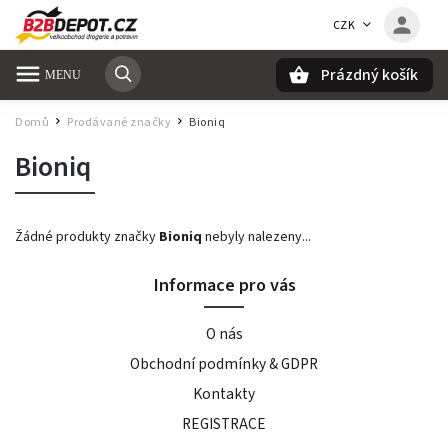
CZK
Prázdný košík
Hledat
Domů
Prodávané značky
Bioniq
/
/
Bioniq
Žádné produkty značky
Bioniq
nebyly nalezeny...
Informace pro vás
O nás
Obchodní podmínky & GDPR
Kontakty
REGISTRACE