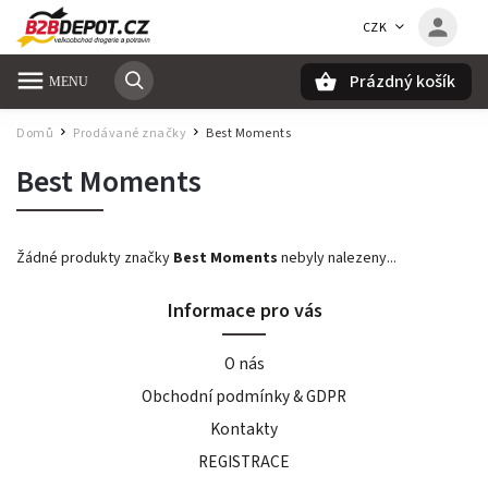
CZK
Prázdný košík
Hledat
Domů
Prodávané značky
Best Moments
/
/
Best Moments
Žádné produkty značky
Best Moments
nebyly nalezeny...
Informace pro vás
O nás
Obchodní podmínky & GDPR
Kontakty
REGISTRACE