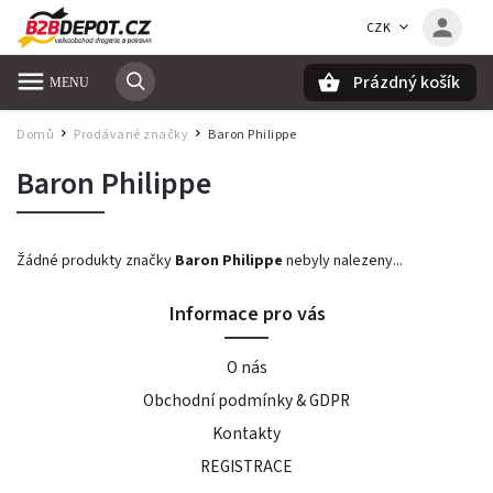
CZK
Prázdný košík
Hledat
Domů
Prodávané značky
Baron Philippe
/
/
Baron Philippe
Žádné produkty značky
Baron Philippe
nebyly nalezeny...
Informace pro vás
O nás
Obchodní podmínky & GDPR
Kontakty
REGISTRACE