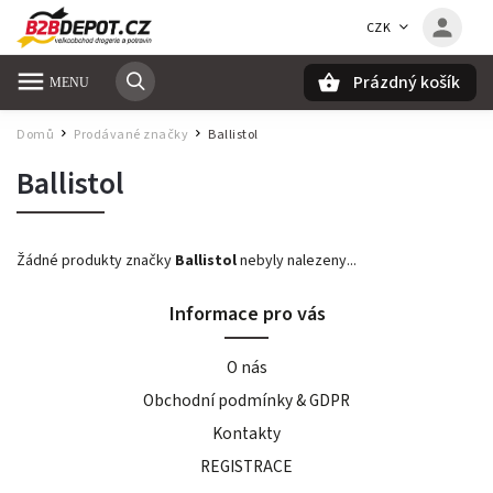
CZK
Prázdný košík
Hledat
Domů
Prodávané značky
Ballistol
/
/
Ballistol
Žádné produkty značky
Ballistol
nebyly nalezeny...
Informace pro vás
O nás
Obchodní podmínky & GDPR
Kontakty
REGISTRACE