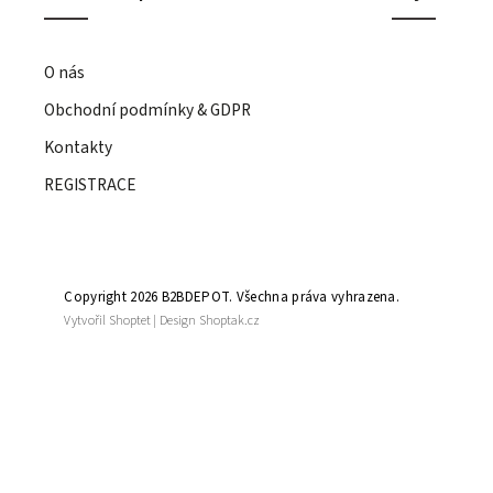
O nás
Obchodní podmínky & GDPR
Kontakty
REGISTRACE
Copyright 2026
B2BDEPOT
. Všechna práva vyhrazena.
Vytvořil
Shoptet
| Design
Shoptak.cz