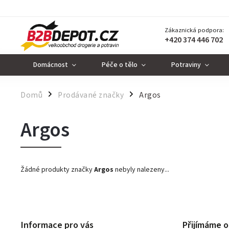
Zákaznická podpora:
+420 374 446 702
Domácnost
Péče o tělo
Potraviny
Domů
Prodávané značky
Argos
/
/
Argos
Žádné produkty značky
Argos
nebyly nalezeny...
Informace pro vás
Přijímáme o