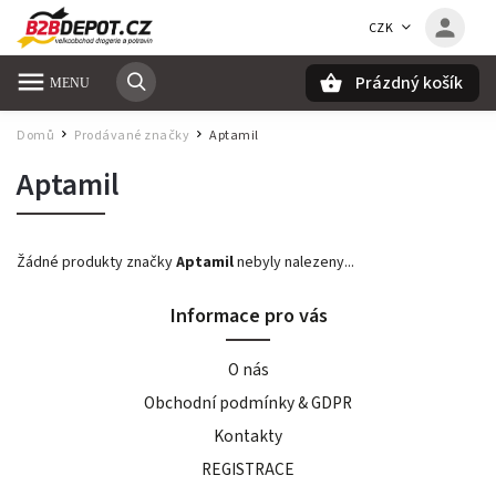
CZK
Prázdný košík
Hledat
Domů
Prodávané značky
Aptamil
/
/
Aptamil
Žádné produkty značky
Aptamil
nebyly nalezeny...
Informace pro vás
O nás
Obchodní podmínky & GDPR
Kontakty
REGISTRACE