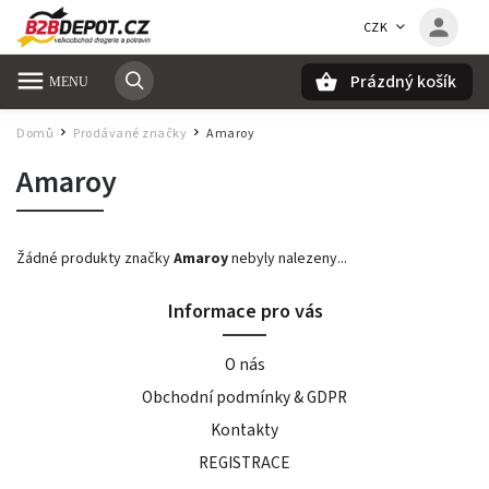
CZK
Prázdný košík
Hledat
Domů
Prodávané značky
Amaroy
/
/
Amaroy
Žádné produkty značky
Amaroy
nebyly nalezeny...
Informace pro vás
O nás
Obchodní podmínky & GDPR
Kontakty
REGISTRACE