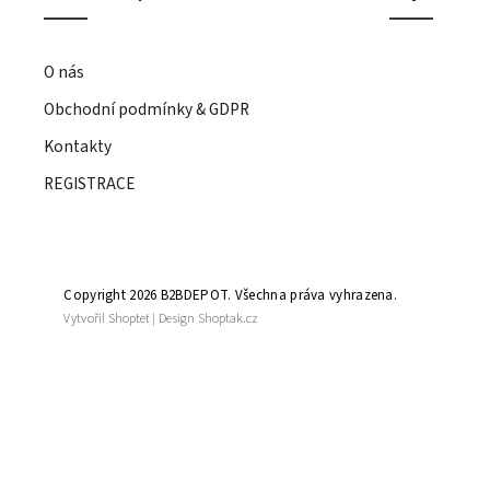
O nás
Obchodní podmínky & GDPR
Kontakty
REGISTRACE
Copyright 2026
B2BDEPOT
. Všechna práva vyhrazena.
Vytvořil
Shoptet
| Design
Shoptak.cz