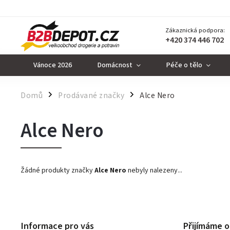
Zákaznická podpora:
+420 374 446 702
Vánoce 2026
Domácnost
Péče o tělo
Domů
Prodávané značky
Alce Nero
/
/
Alce Nero
Žádné produkty značky
Alce Nero
nebyly nalezeny...
Informace pro vás
Přijímáme o