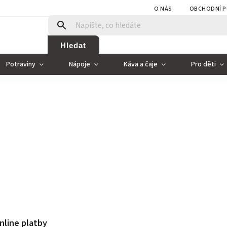
O NÁS
OBCHODNÍ P
Hledat
Potraviny
Nápoje
Káva a čaje
Pro děti
nline platby