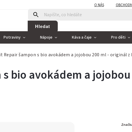
O NÁS
OBCHODN
Hledat
Potraviny
Nápoje
Káva a čaje
Pro děti
it Repair šampon s bio avokádem a jojobou 200 ml
- originál 
 s bio avokádem a jojobou
Značk