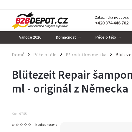
Zákaznická podpora:
+420 374 446 702
Vánoce 2026
Domácnost
Péče o tělo
Domů
Péče o tělo
Přírodní kosmetika
Blüteze
/
/
/
Blütezeit Repair šampon
ml
- originál z Německa
Kód:
9755
Neohodnoceno