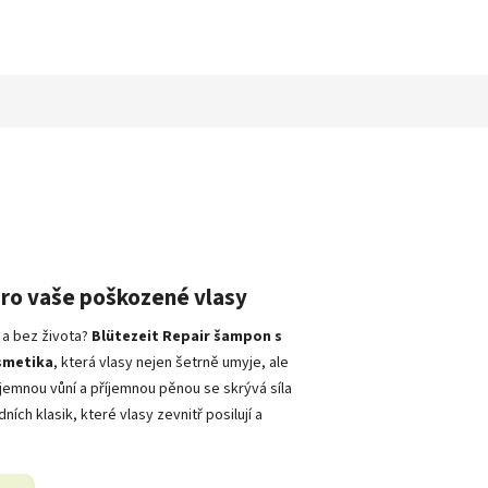
pro vaše poškozené vlasy
 a bez života?
Blütezeit Repair šampon s
osmetika
, která vlasy nejen šetrně umyje, ale
 jemnou vůní a příjemnou pěnou se skrývá síla
ích klasik, které vlasy zevnitř posilují a