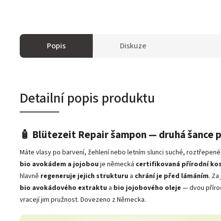
Popis
Diskuze
Detailní popis produktu
🧴 Blütezeit Repair šampon — druhá šance 
Máte vlasy po barvení, žehlení nebo letním slunci suché, roztřepené
bio avokádem a jojobou
je německá
certifikovaná přírodní k
hlavně
regeneruje jejich strukturu
a
chrání je před lámáním
. Za
bio avokádového extraktu
a
bio jojobového oleje
— dvou přírodn
vracejí jim pružnost. Dovezeno z Německa.