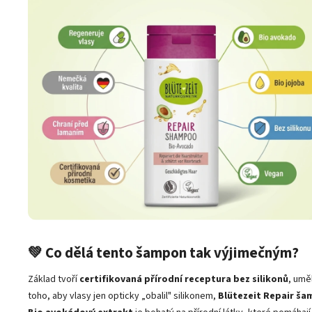
💚 Co dělá tento šampon tak výjimečným?
Základ tvoří
certifikovaná přírodní receptura bez silikonů
, umě
toho, aby vlasy jen opticky „obalil" silikonem,
Blütezeit Repair š