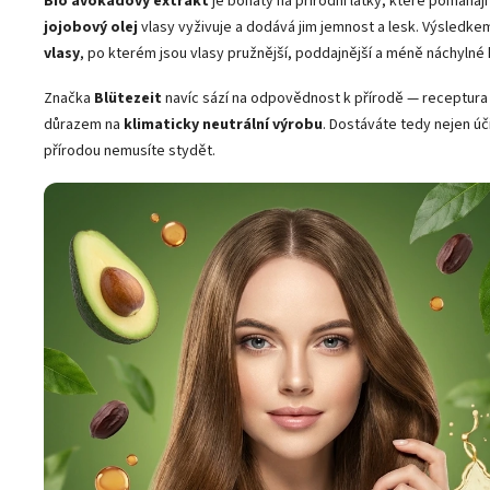
Bio avokádový extrakt
je bohatý na přírodní látky, které pomáha
jojobový olej
vlasy vyživuje a dodává jim jemnost a lesk. Výsledke
vlasy
, po kterém jsou vlasy pružnější, poddajnější a méně náchylné 
Značka
Blütezeit
navíc sází na odpovědnost k přírodě — receptura
důrazem na
klimaticky neutrální výrobu
. Dostáváte tedy nejen úč
přírodou nemusíte stydět.