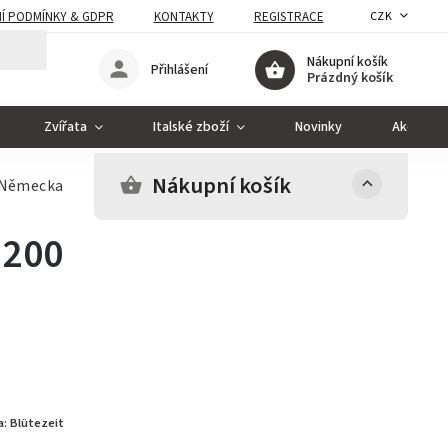
Í PODMÍNKY & GDPR
KONTAKTY
REGISTRACE
CZK
Nákupní košík
Přihlášení
Prázdný košík
Zvířata
Italské zboží
Novinky
Akce
Nákupní košík
z Německa
 200
a:
Blütezeit