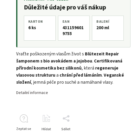
Důležité údaje pro váš nákup
KARTON
EAN
BALENÍ
6 ks
431159601
200 ml
9755
Vraťte poškozeným vlasům život s
Blütezeit Repair
šamponem s bio avokádem a jojobou
.
Certifikovaná
přírodní kosmetika bez silikonů
, která
regeneruje
vlasovou strukturu
a
chrání před lámáním
.
Veganské
složení
, jemná péče pro suché a namáhané vlasy.
Detailní informace
Zeptat se
Hlídat
Sdílet