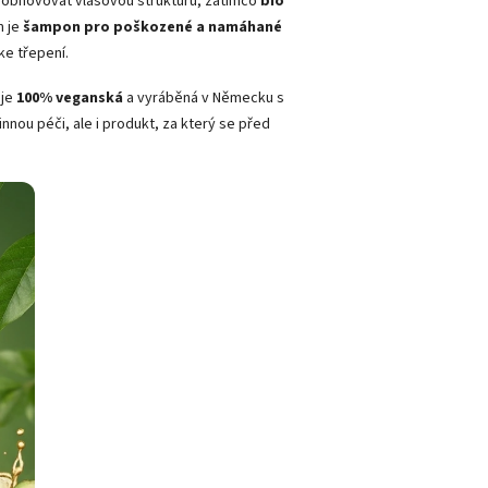
jí obnovovat vlasovou strukturu, zatímco
bio
m je
šampon pro poškozené a namáhané
ke třepení.
 je
100% veganská
a vyráběná v Německu s
innou péči, ale i produkt, za který se před