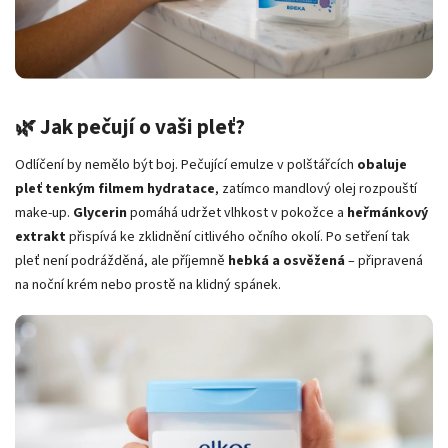
🌿 Jak pečují o vaši pleť?
Odlíčení by nemělo být boj. Pečující emulze v polštářcích
obaluje
pleť tenkým filmem hydratace
, zatímco mandlový olej rozpouští
make-up.
Glycerin
pomáhá udržet vlhkost v pokožce a
heřmánkový
extrakt
přispívá ke zklidnění citlivého očního okolí. Po setření tak
pleť není podrážděná, ale příjemně
hebká a osvěžená
– připravená
na noční krém nebo prostě na klidný spánek.