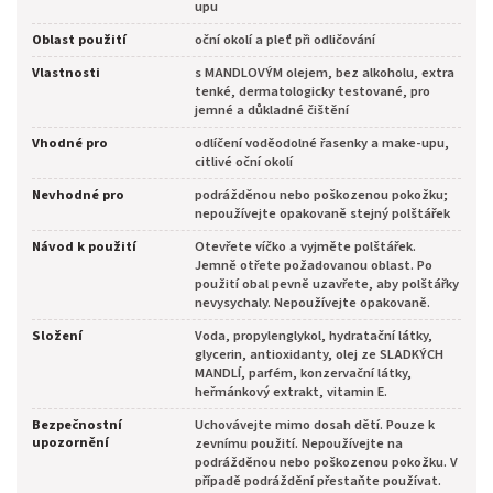
upu
Oblast použití
oční okolí a pleť při odličování
Vlastnosti
s MANDLOVÝM olejem, bez alkoholu, extra
tenké, dermatologicky testované, pro
jemné a důkladné čištění
Vhodné pro
odlíčení voděodolné řasenky a make-upu,
citlivé oční okolí
Nevhodné pro
podrážděnou nebo poškozenou pokožku;
nepoužívejte opakovaně stejný polštářek
Návod k použití
Otevřete víčko a vyjměte polštářek.
Jemně otřete požadovanou oblast. Po
použití obal pevně uzavřete, aby polštářky
nevysychaly. Nepoužívejte opakovaně.
Složení
Voda, propylenglykol, hydratační látky,
glycerin, antioxidanty, olej ze SLADKÝCH
MANDLÍ, parfém, konzervační látky,
heřmánkový extrakt, vitamin E.
Bezpečnostní
Uchovávejte mimo dosah dětí. Pouze k
upozornění
zevnímu použití. Nepoužívejte na
podrážděnou nebo poškozenou pokožku. V
případě podráždění přestaňte používat.