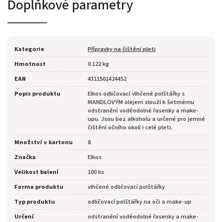
Doplňkové parametry
Kategorie
Přípravky na čištění pleti
Hmotnost
0.122 kg
EAN
4311501424452
Popis produktu
Elkos odličovací vlhčené polštářky s
MANDLOVÝM olejem slouží k šetrnému
odstranění voděodolné řasenky a make-
upu. Jsou bez alkoholu a určené pro jemné
čištění očního okolí i celé pleti.
Množství v kartonu
8
Značka
Elkos
Velikost balení
100 ks
Forma produktu
vlhčené odličovací polštářky
Typ produktu
odličovací polštářky na oči a make-up
Určení
odstranění voděodolné řasenky a make-