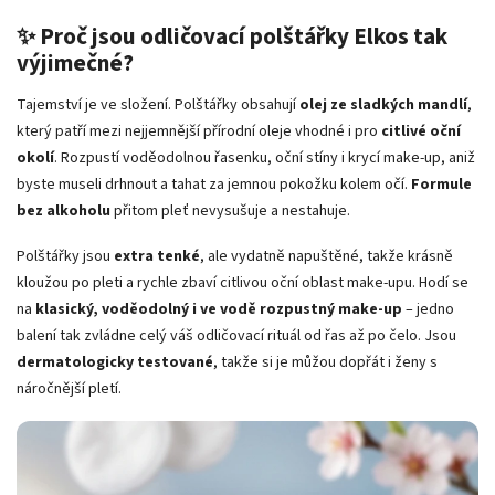
✨ Proč jsou odličovací polštářky Elkos tak
výjimečné?
Tajemství je ve složení. Polštářky obsahují
olej ze sladkých mandlí
,
který patří mezi nejjemnější přírodní oleje vhodné i pro
citlivé oční
okolí
. Rozpustí voděodolnou řasenku, oční stíny i krycí make-up, aniž
byste museli drhnout a tahat za jemnou pokožku kolem očí.
Formule
bez alkoholu
přitom pleť nevysušuje a nestahuje.
Polštářky jsou
extra tenké
, ale vydatně napuštěné, takže krásně
kloužou po pleti a rychle zbaví citlivou oční oblast make-upu. Hodí se
na
klasický, voděodolný i ve vodě rozpustný make-up
– jedno
balení tak zvládne celý váš odličovací rituál od řas až po čelo. Jsou
dermatologicky testované
, takže si je můžou dopřát i ženy s
náročnější pletí.