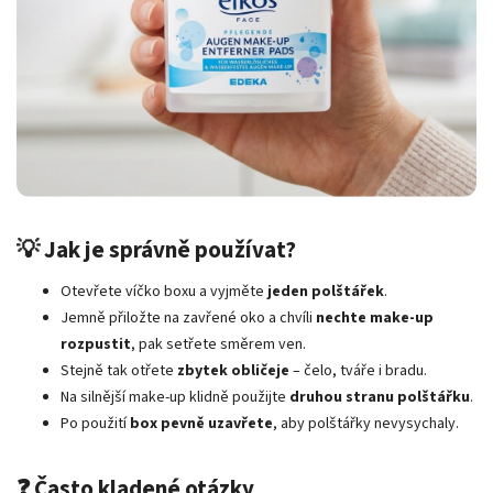
💡 Jak je správně používat?
Otevřete víčko boxu a vyjměte
jeden polštářek
.
Jemně přiložte na zavřené oko a chvíli
nechte make-up
rozpustit
, pak setřete směrem ven.
Stejně tak otřete
zbytek obličeje
– čelo, tváře i bradu.
Na silnější make-up klidně použijte
druhou stranu polštářku
.
Po použití
box pevně uzavřete
, aby polštářky nevysychaly.
❓ Často kladené otázky