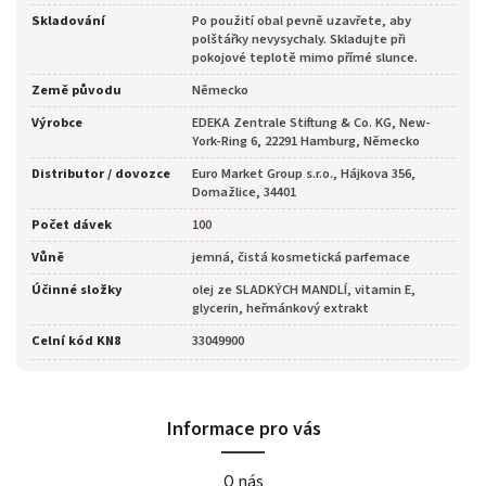
Skladování
Po použití obal pevně uzavřete, aby
polštářky nevysychaly. Skladujte při
pokojové teplotě mimo přímé slunce.
Země původu
Německo
Výrobce
EDEKA Zentrale Stiftung & Co. KG, New-
York-Ring 6, 22291 Hamburg, Německo
Distributor / dovozce
Euro Market Group s.r.o., Hájkova 356,
Domažlice, 34401
Počet dávek
100
Vůně
jemná, čistá kosmetická parfemace
Účinné složky
olej ze SLADKÝCH MANDLÍ, vitamin E,
glycerin, heřmánkový extrakt
Celní kód KN8
33049900
Informace pro vás
O nás