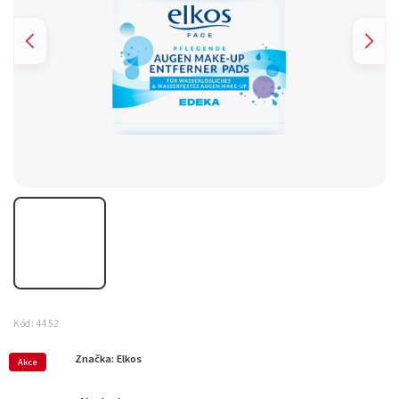
Kód:
4452
Značka:
Elkos
Akce