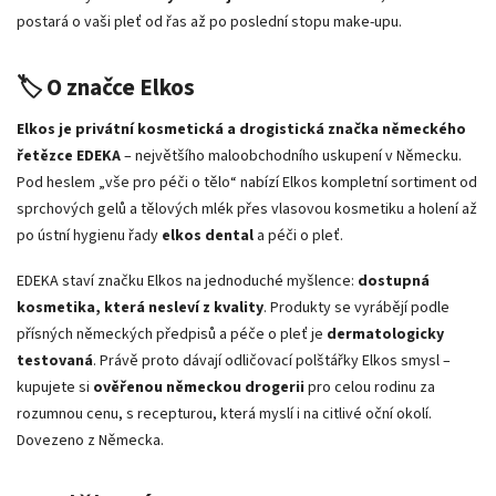
postará o vaši pleť od řas až po poslední stopu make-upu.
🏷️ O značce Elkos
Elkos je privátní kosmetická a drogistická značka německého
řetězce EDEKA
– největšího maloobchodního uskupení v Německu.
Pod heslem „vše pro péči o tělo“ nabízí Elkos kompletní sortiment od
sprchových gelů a tělových mlék přes vlasovou kosmetiku a holení až
po ústní hygienu řady
elkos dental
a péči o pleť.
EDEKA staví značku Elkos na jednoduché myšlence:
dostupná
kosmetika, která nesleví z kvality
. Produkty se vyrábějí podle
přísných německých předpisů a péče o pleť je
dermatologicky
testovaná
. Právě proto dávají odličovací polštářky Elkos smysl –
kupujete si
ověřenou německou drogerii
pro celou rodinu za
rozumnou cenu, s recepturou, která myslí i na citlivé oční okolí.
Dovezeno z Německa.