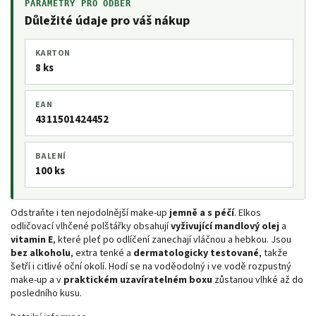
PARAMETRY PRO ODBĚR
Důležité údaje pro váš nákup
KARTON
8 ks
EAN
4311501424452
BALENÍ
100 ks
Odstraňte i ten nejodolnější make-up
jemně a s péčí
. Elkos
odličovací vlhčené polštářky obsahují
vyživující mandlový olej
a
vitamin E
, které pleť po odlíčení zanechají vláčnou a hebkou. Jsou
bez alkoholu
, extra tenké a
dermatologicky testované
, takže
šetří i citlivé oční okolí. Hodí se na voděodolný i ve vodě rozpustný
make-up a v
praktickém uzavíratelném boxu
zůstanou vlhké až do
posledního kusu.