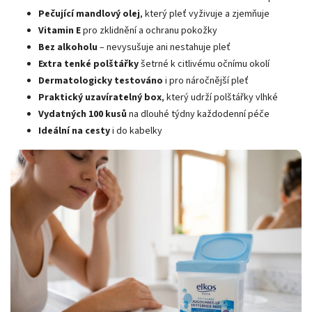
Pečující mandlový olej
, který pleť vyživuje a zjemňuje
Vitamin E
pro zklidnění a ochranu pokožky
Bez alkoholu
– nevysušuje ani nestahuje pleť
Extra tenké polštářky
šetrné k citlivému očnímu okolí
Dermatologicky testováno
i pro náročnější pleť
Praktický uzavíratelný box
, který udrží polštářky vlhké
Vydatných 100 kusů
na dlouhé týdny každodenní péče
Ideální na cesty
i do kabelky