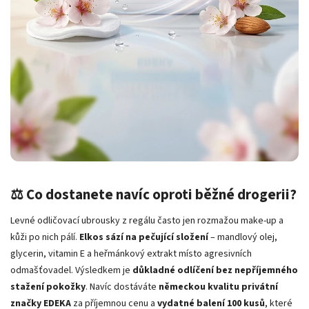
⚖️ Co dostanete navíc oproti běžné drogerii?
Levné odličovací ubrousky z regálu často jen rozmažou make-up a
kůži po nich pálí.
Elkos sází na pečující složení
– mandlový olej,
glycerin, vitamin E a heřmánkový extrakt místo agresivních
odmašťovadel. Výsledkem je
důkladné odlíčení bez nepříjemného
stažení pokožky
. Navíc dostáváte
německou kvalitu privátní
značky EDEKA
za příjemnou cenu a
vydatné balení 100 kusů
, které