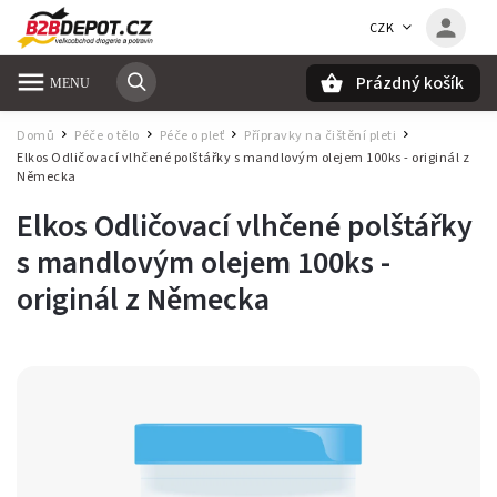
CZK
Prázdný košík
Hledat
Domů
Péče o tělo
Péče o pleť
Přípravky na čištění pleti
/
/
/
/
Elkos Odličovací vlhčené polštářky s mandlovým olejem 100ks
- originál z
Německa
Elkos Odličovací vlhčené polštářky
s mandlovým olejem 100ks
-
originál z Německa