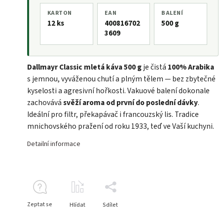
KARTON
EAN
BALENÍ
12 ks
400816702
500 g
3609
Dallmayr Classic mletá káva 500 g
je čistá
100% Arabika
s jemnou, vyváženou chutí a plným tělem — bez zbytečné
kyselosti a agresivní hořkosti. Vakuové balení dokonale
zachovává
svěží aroma od první do poslední dávky
.
Ideální pro filtr, překapávač i francouzský lis. Tradice
mnichovského pražení od roku 1933, teď ve Vaší kuchyni.
Detailní informace
Zeptat se
Hlídat
Sdílet