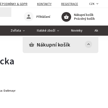
Í PODMÍNKY & GDPR
KONTAKTY
REGISTRACE
CZK
Nákupní košík
Přihlášení
Prázdný košík
Zvířata
Italské zboží
Novinky
Akce
Nákupní košík
ecka
ka:
Dallmayr