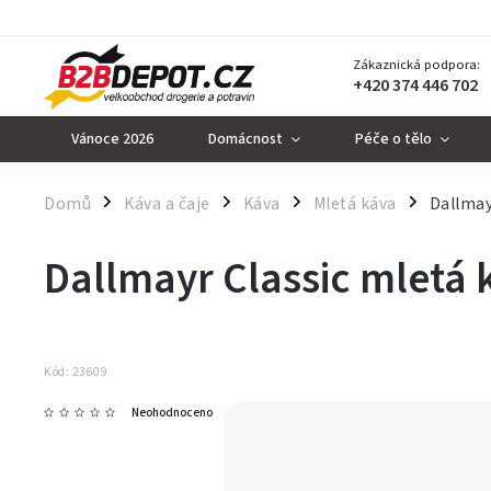
Zákaznická podpora:
+420 374 446 702
Vánoce 2026
Domácnost
Péče o tělo
Domů
Káva a čaje
Káva
Mletá káva
Dallmay
/
/
/
/
Dallmayr Classic mletá
Kód:
23609
Neohodnoceno