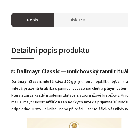
Popis
Diskuze
Detailní popis produktu
☕ Dallmayr Classic — mnichovský ranní rituá
Dallmayr Classic mletá káva 500 g
je jednou z nejoblíbenějších 
mletá pražená Arabika
s jemnou, vyváženou chutí a
plným tělem 
která stojí za každým balením zlatavé zlatooranžové krabičky z Mni
má Dallmayr Classic
nižší obsah hořkých látek
a příjemnější, hlad
odpoledne, u stolu s knihou nebo při práci — tento šálek vás nikd