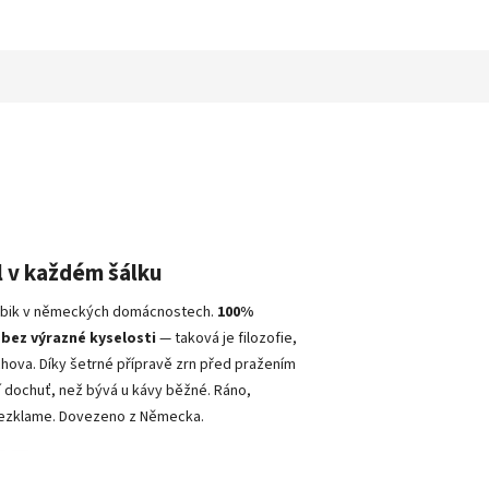
l v každém šálku
arabik v německých domácnostech.
100%
bez výrazné kyselosti
— taková je filozofie,
chova. Díky šetrné přípravě zrn před pražením
ší dochuť, než bývá u kávy běžné. Ráno,
y nezklame. Dovezeno z Německa.