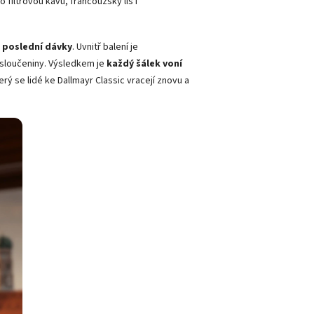
o filtrovou kávu, francouzský lis i
o poslední dávky
. Uvnitř balení je
 sloučeniny. Výsledkem je
každý šálek voní
erý se lidé ke Dallmayr Classic vracejí znovu a