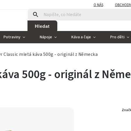
O NÁS
OBCHODN
Hledat
Potraviny
Nápoje
Káva a čaje
Pro děti
r Classic mletá káva 500g
- originál z Německa
 káva 500g
- originál z Něm
Znač