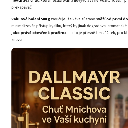
nevtíravá chuť
, která nesálá tváří a nevyvolává nervozitu. Ideální pr
překapávač.
Vakuové balení 500 g
zaručuje, že káva zůstane
svěží od první d
minimalizován přístup kyslíku, který by jinak degradoval aromatické
jako právě otevřená pražírna
— a to je přesně ten zážitek, pro kt
znovu.