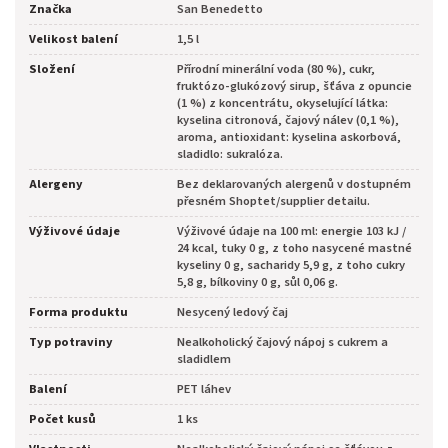
Značka
San Benedetto
Velikost balení
1,5 l
Složení
Přírodní minerální voda (80 %), cukr,
fruktózo-glukózový sirup, šťáva z opuncie
(1 %) z koncentrátu, okyselující látka:
kyselina citronová, čajový nálev (0,1 %),
aroma, antioxidant: kyselina askorbová,
sladidlo: sukralóza.
Alergeny
Bez deklarovaných alergenů v dostupném
přesném Shoptet/supplier detailu.
Výživové údaje
Výživové údaje na 100 ml: energie 103 kJ /
24 kcal, tuky 0 g, z toho nasycené mastné
kyseliny 0 g, sacharidy 5,9 g, z toho cukry
5,8 g, bílkoviny 0 g, sůl 0,06 g.
Forma produktu
Nesycený ledový čaj
Typ potraviny
Nealkoholický čajový nápoj s cukrem a
sladidlem
Balení
PET láhev
Počet kusů
1 ks