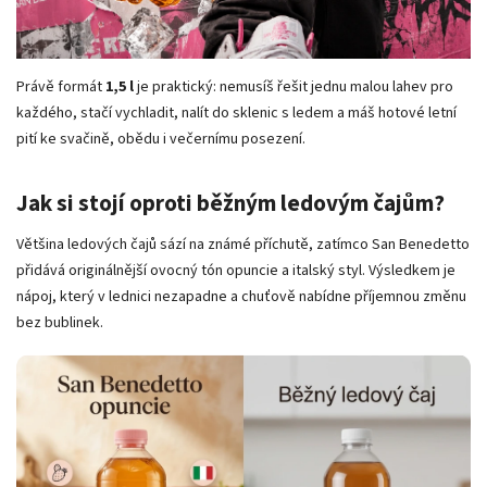
Právě formát
1,5 l
je praktický: nemusíš řešit jednu malou lahev pro
každého, stačí vychladit, nalít do sklenic s ledem a máš hotové letní
pití ke svačině, obědu i večernímu posezení.
Jak si stojí oproti běžným ledovým čajům?
Většina ledových čajů sází na známé příchutě, zatímco San Benedetto
přidává originálnější ovocný tón opuncie a italský styl. Výsledkem je
nápoj, který v lednici nezapadne a chuťově nabídne příjemnou změnu
bez bublinek.