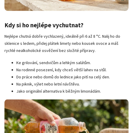
Kdy si ho nejlépe vychutnat?
Nejlépe chutná dobře vychlazený, ideálně při 6 až 8 °C. Nalij ho do
sklenice s ledem, přidej plátek limety nebo kousek ovoce a máš
rychlé nealkoholické osvěžení bez složité přípravy.
Ke grilování, sendvičům a lehkým salátům.
Na rodinné posezení, kdy chceš větší lahev na stůl.
Do práce nebo domů do lednice jako pití na celý den.
Na piknik, výlet nebo letní návštěvu.
Jako originální alternativa k běžným limonádám.