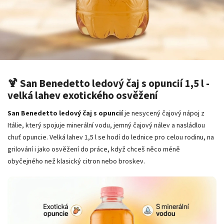
🍹 San Benedetto ledový čaj s opuncií 1,5 l -
velká lahev exotického osvěžení
San Benedetto ledový čaj s opuncií
je nesycený čajový nápoj z
Itálie, který spojuje minerální vodu, jemný čajový nálev a nasládlou
chuť opuncie. Velká lahev 1,5 l se hodí do lednice pro celou rodinu, na
grilování i jako osvěžení do práce, když chceš něco méně
obyčejného než klasický citron nebo broskev.