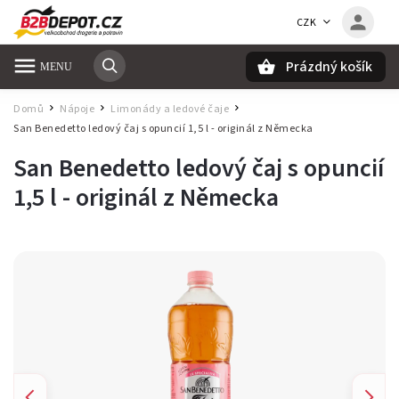
CZK
Prázdný košík
Hledat
Domů
Nápoje
Limonády a ledové čaje
/
/
/
San Benedetto ledový čaj s opuncií 1,5 l
- originál z Německa
San Benedetto ledový čaj s opuncií
1,5 l
- originál z Německa