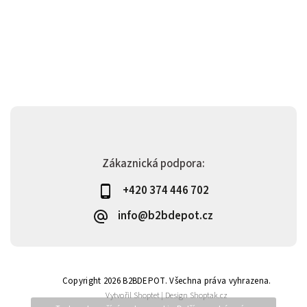
Zákaznická podpora:
+420 374 446 702
info@b2bdepot.cz
Copyright 2026
B2BDEPOT
. Všechna práva vyhrazena.
Vytvořil
Shoptet
| Design
Shoptak.cz