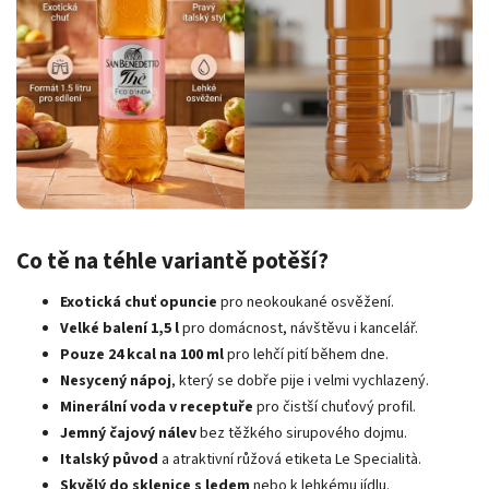
Co tě na téhle variantě potěší?
Exotická chuť opuncie
pro neokoukané osvěžení.
Velké balení 1,5 l
pro domácnost, návštěvu i kancelář.
Pouze 24 kcal na 100 ml
pro lehčí pití během dne.
Nesycený nápoj
, který se dobře pije i velmi vychlazený.
Minerální voda v receptuře
pro čistší chuťový profil.
Jemný čajový nálev
bez těžkého sirupového dojmu.
Italský původ
a atraktivní růžová etiketa Le Specialità.
Skvělý do sklenice s ledem
nebo k lehkému jídlu.