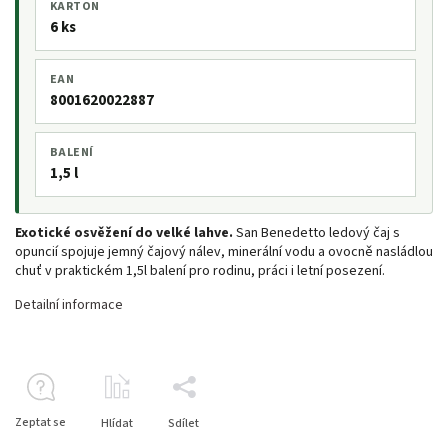
KARTON
6 ks
EAN
8001620022887
BALENÍ
1,5 l
Exotické osvěžení do velké lahve.
San Benedetto ledový čaj s
opuncií spojuje jemný čajový nálev, minerální vodu a ovocně nasládlou
chuť v praktickém 1,5l balení pro rodinu, práci i letní posezení.
Detailní informace
Zeptat se
Hlídat
Sdílet