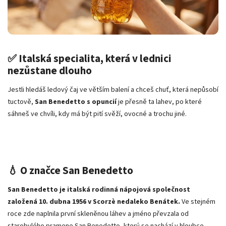
✅ Italská specialita, která v lednici
nezůstane dlouho
Jestli hledáš ledový čaj ve větším balení a chceš chuť, která nepůsobí
tuctově,
San Benedetto s opuncií
je přesně ta lahev, po které
sáhneš ve chvíli, kdy má být pití svěží, ovocné a trochu jiné.
💧 O značce San Benedetto
San Benedetto je italská rodinná nápojová společnost
založená 10. dubna 1956 v Scorzè nedaleko Benátek.
Ve stejném
roce zde naplnila první skleněnou láhev a jméno převzala od
starobylého pramene San Benedetto, který se nachází v hloubce