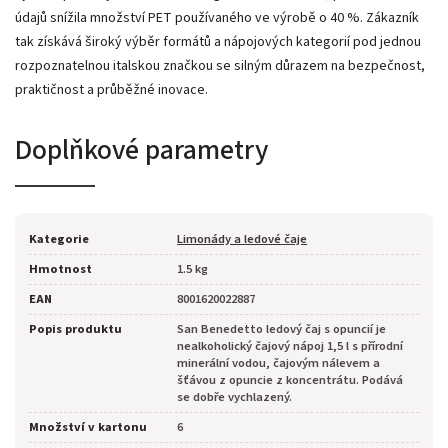
údajů snížila množství PET používaného ve výrobě o 40 %. Zákazník
tak získává široký výběr formátů a nápojových kategorií pod jednou
rozpoznatelnou italskou značkou se silným důrazem na bezpečnost,
praktičnost a průběžné inovace.
Doplňkové parametry
Kategorie
Limonády a ledové čaje
Hmotnost
1.5 kg
EAN
8001620022887
Popis produktu
San Benedetto ledový čaj s opuncií je
nealkoholický čajový nápoj 1,5 l s přírodní
minerální vodou, čajovým nálevem a
šťávou z opuncie z koncentrátu. Podává
se dobře vychlazený.
Množství v kartonu
6