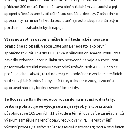
přibližně 300 metrů. Firma zůstává plně v italském vlastnictví a její
spojení s Benátskem tvoří důležitou součást identity. Z původního
specialisty na minerální vodu postupně vyrostla skupina s širokým
portfoliem nealkoholických nápojů.
Výraznou roli v rozvoji značky hrají technické inovace a
praktičnost obalů.
V roce 1984 San Benedetto jako první
společnost v Itálii uvedlo PET lahve v několika objemech, roku 1993
zavedlo výkonnou sterilní linku pro nesycené nápoje a v roce 1998
patentovalo sterilní znovuuzavíratelný uzávěr Push & Pull. Dnes se
profiluje jako italská „Total Beverage“ společnost: vedle minerálních
vod rozvíjí také ledové a bylinné čaje, ochucené vody, ovocné a
sportovní nápoje, toniky i sycené limonády.
Ze Scorzè se San Benedetto rozšířilo na mezinárodní trhy,
přitom pokračuje ve vývoji šetrnější výroby.
Skupina uvádí
působnost ve 105 zemích, 11 závodů a téměř dva tisíce zaměstnanců.
Výzkum zaměřuje na lehčí obaly, recyklovaný PET, efektivnější
výrobní procesy a snižování energetické náročnosti; podle oficiálních