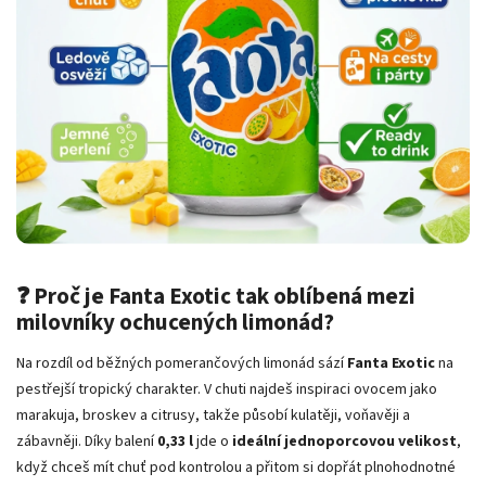
❓ Proč je Fanta Exotic tak oblíbená mezi
milovníky ochucených limonád?
Na rozdíl od běžných pomerančových limonád sází
Fanta Exotic
na
pestřejší tropický charakter. V chuti najdeš inspiraci ovocem jako
marakuja, broskev a citrusy, takže působí kulatěji, voňavěji a
zábavněji. Díky balení
0,33 l
jde o
ideální jednoporcovou velikost
,
když chceš mít chuť pod kontrolou a přitom si dopřát plnohodnotné