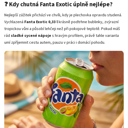
❓ Kdy chutná Fanta Exotic úplně nejlépe?
Nejlepší zážitek přichází ve chvíli, kdy je plechovka opravdu studená.
Vychlazená
Fanta Exotic 0,33 l
krásně podtrhne bublinky, zvýrazní
tropickou vůni a působí lehčeji než při pokojové teplotě. Pokud máš
rád
sladké sycené nápoje
s hravým profilem, právě tahle varianta
umí zpříjemnit cestu autem, pauzu v práci i domácí pohodu.