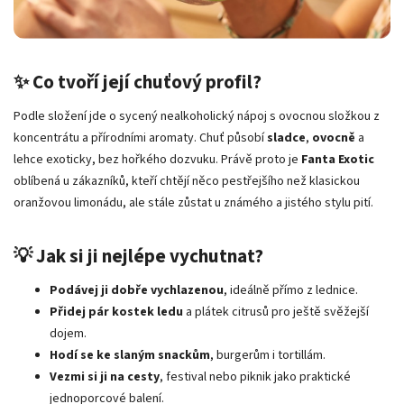
✨ Co tvoří její chuťový profil?
Podle složení jde o sycený nealkoholický nápoj s ovocnou složkou z
koncentrátu a přírodními aromaty. Chuť působí
sladce
,
ovocně
a
lehce exoticky, bez hořkého dozvuku. Právě proto je
Fanta Exotic
oblíbená u zákazníků, kteří chtějí něco pestřejšího než klasickou
oranžovou limonádu, ale stále zůstat u známého a jistého stylu pití.
💡 Jak si ji nejlépe vychutnat?
Podávej ji dobře vychlazenou
, ideálně přímo z lednice.
Přidej pár kostek ledu
a plátek citrusů pro ještě svěžejší
dojem.
Hodí se ke slaným snackům
, burgerům i tortillám.
Vezmi si ji na cesty
, festival nebo piknik jako praktické
jednoporcové balení.