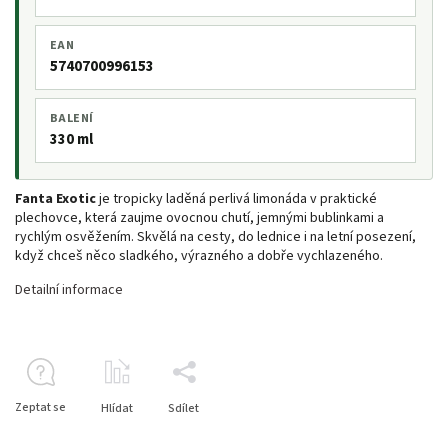
EAN
5740700996153
BALENÍ
330 ml
Fanta Exotic
je tropicky laděná perlivá limonáda v praktické
plechovce, která zaujme ovocnou chutí, jemnými bublinkami a
rychlým osvěžením. Skvělá na cesty, do lednice i na letní posezení,
když chceš něco sladkého, výrazného a dobře vychlazeného.
Detailní informace
Zeptat se
Hlídat
Sdílet