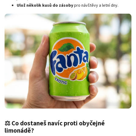
Ulož několik kusů do zásoby
pro návštěvy a letní dny.
⚖️ Co dostaneš navíc proti obyčejné
limonádě?