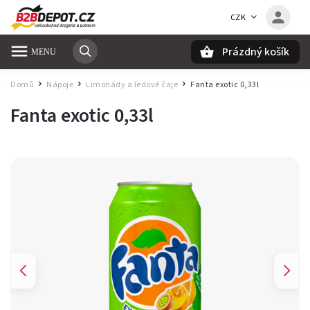
CZK
Prázdný košík
Hledat
Domů
Nápoje
Limonády a ledové čaje
Fanta exotic 0,33l
/
/
/
Fanta exotic 0,33l