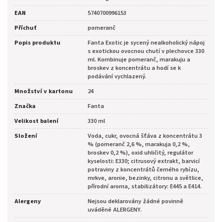
EAN
5740700996153
Příchuť
pomeranč
Popis produktu
Fanta Exotic je sycený nealkoholický nápoj
s exotickou ovocnou chutí v plechovce 330
ml. Kombinuje pomeranč, marakuju a
broskev z koncentrátu a hodí se k
podávání vychlazený.
Množství v kartonu
24
Značka
Fanta
Velikost balení
330 ml
Složení
Voda, cukr, ovocná šťáva z koncentrátu 3
% (pomeranč 2,6 %, marakuja 0,2 %,
broskev 0,2 %), oxid uhličitý, regulátor
kyselosti: E330; citrusový extrakt, barvicí
potraviny z koncentrátů černého rybízu,
mrkve, aronie, bezinky, citronu a světlice,
přírodní aroma, stabilizátory: E445 a E414.
Alergeny
Nejsou deklarovány žádné povinně
uváděné ALERGENY.