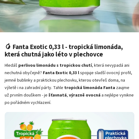
🥭 Fanta Exotic 0,33 l - tropická limonáda,
která chutná jako léto v plechovce
Hledáš
perlivou limonádu s tropickou chutí
, která nevypadá ani
nechutná obyčejně?
Fanta Exotic 0,33 l
spojuje sladší ovocný profil,
jemné bublinky a praktickou plechovku, kterou otevřeš doma, na
výletě i na zahradní párty. Tahle
tropická limonáda Fanta
zaujme
už prvním douškem - je
šťavnatá
,
výrazně ovocná
a nejlépe vynikne
po pořádném vychlazení.