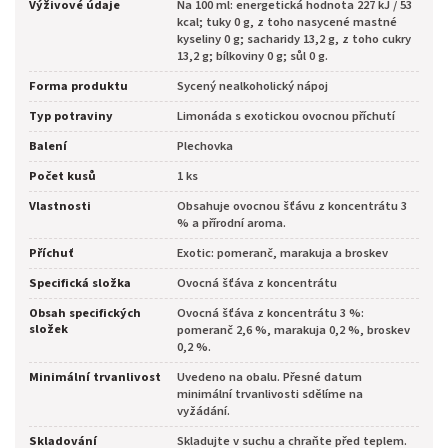
Výživové údaje
Na 100 ml: energetická hodnota 227 kJ / 53
kcal; tuky 0 g, z toho nasycené mastné
kyseliny 0 g; sacharidy 13,2 g, z toho cukry
13,2 g; bílkoviny 0 g; sůl 0 g.
Forma produktu
Sycený nealkoholický nápoj
Typ potraviny
Limonáda s exotickou ovocnou příchutí
Balení
Plechovka
Počet kusů
1 ks
Vlastnosti
Obsahuje ovocnou šťávu z koncentrátu 3
% a přírodní aroma.
Příchuť
Exotic: pomeranč, marakuja a broskev
Specifická složka
Ovocná šťáva z koncentrátu
Obsah specifických
Ovocná šťáva z koncentrátu 3 %:
složek
pomeranč 2,6 %, marakuja 0,2 %, broskev
0,2 %.
Minimální trvanlivost
Uvedeno na obalu. Přesné datum
minimální trvanlivosti sdělíme na
vyžádání.
Skladování
Skladujte v suchu a chraňte před teplem.