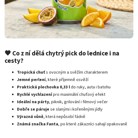
🧡 Co z ní dělá chytrý pick do lednice i na
cesty?
Tropická chuť
s ovocným a svěžím charakterem
Jemné perlení
, které příjemně osvěží
Praktická plechovka 0,33 l
do ruky, auta i batohu
Rychlé vychlazení
pro maximální chuťový efekt
Ideální na párty
, piknik, grilování i filmový večer
Dobře se páruje
se slanými i kořeněnými jídly
Výrazná vůně
, která nepůsobí fádně
Známá značka Fanta
, po které zákazníci sahají opakovaně