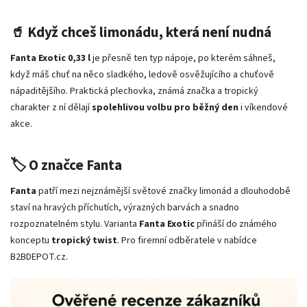
🥤 Když chceš limonádu, která není nudná
Fanta Exotic 0,33 l
je přesně ten typ nápoje, po kterém sáhneš,
když máš chuť na něco sladkého, ledově osvěžujícího a chuťově
nápaditějšího. Praktická plechovka, známá značka a tropický
charakter z ní dělají
spolehlivou volbu pro běžný den
i víkendové
akce.
🏷️ O značce Fanta
Fanta
patří mezi nejznámější světové značky limonád a dlouhodobě
staví na hravých příchutích, výrazných barvách a snadno
rozpoznatelném stylu. Varianta
Fanta Exotic
přináší do známého
konceptu
tropický twist
. Pro firemní odběratele v nabídce
B2BDEPOT.cz.