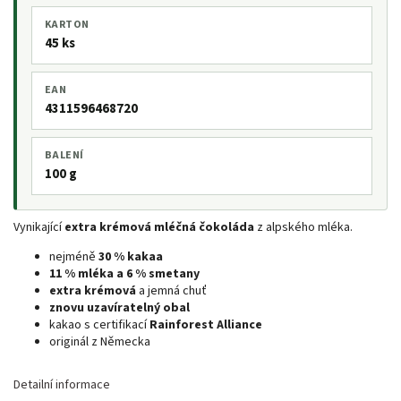
KARTON
45 ks
EAN
4311596468720
BALENÍ
100 g
Vynikající
extra krémová mléčná čokoláda
z alpského mléka.
nejméně
30 % kakaa
11 % mléka a 6 % smetany
extra krémová
a jemná chuť
znovu uzavíratelný obal
kakao s certifikací
Rainforest Alliance
originál z Německa
Detailní informace