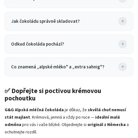
+
Jak čokoládu správně skladovat?
+
Odkud čokoláda pochází?
+
Co znamená „alpské mléko" a „extra sahnig"?
✅ Dopřejte si poctivou krémovou
pochoutku
G&G Alpská mléčná čokoláda
je důkaz, že
skvělá chuť nemusí
stát majlant
. Krémová, jemná a vždy po ruce —
ideální malá
odměna
pro vás i vaše blízké. Objednejte si
originál z Německa
a
ochutnejte rozdíl.