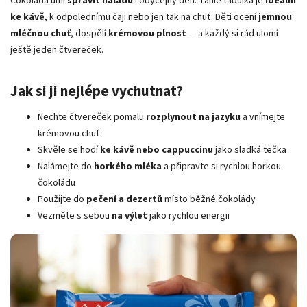
Čokoláda umí
spravit náladu
i obyčejný den. Tahle tabulka je
ideální
ke kávě
, k odpolednímu čaji nebo jen tak na chuť. Děti ocení
jemnou
mléčnou chuť
, dospělí
krémovou plnost
— a každý si rád ulomí
ještě jeden čtvereček.
Jak si ji nejlépe vychutnat?
Nechte čtvereček pomalu
rozplynout na jazyku
a vnímejte
krémovou chuť
Skvěle se hodí
ke kávě nebo cappuccinu
jako sladká tečka
Nalámejte do
horkého mléka
a připravte si rychlou horkou
čokoládu
Použijte do
pečení a dezertů
místo běžné čokolády
Vezměte s sebou
na výlet
jako rychlou energii