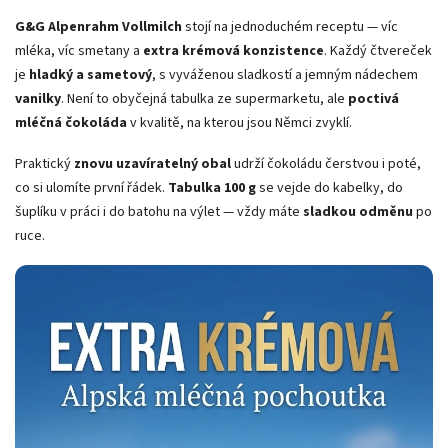
G&G Alpenrahm Vollmilch
stojí na jednoduchém receptu — víc
mléka, víc smetany a
extra krémová konzistence
. Každý čtvereček
je
hladký a sametový
, s vyváženou sladkostí a jemným nádechem
vanilky
. Není to obyčejná tabulka ze supermarketu, ale
poctivá
mléčná čokoláda
v kvalitě, na kterou jsou Němci zvyklí.
Praktický
znovu uzavíratelný obal
udrží čokoládu čerstvou i poté,
co si ulomíte první řádek.
Tabulka 100 g
se vejde do kabelky, do
šuplíku v práci i do batohu na výlet — vždy máte
sladkou odměnu
po
ruce.