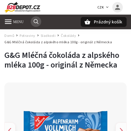
CZK
Prázdný košík
Hledat
Domů
Potraviny
Sladkosti
Čokolády
/
/
/
/
G&G Mléčná čokoláda z alpského mléka 100g
- originál z Německa
G&G Mléčná čokoláda z alpského
mléka 100g
- originál z Německa