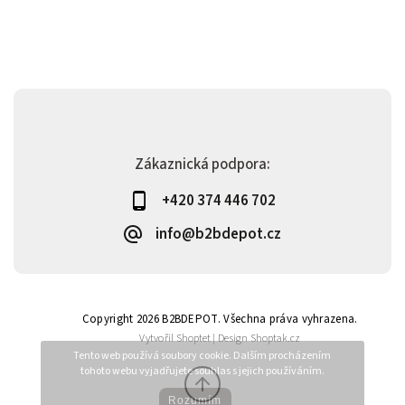
Zákaznická podpora:
+420 374 446 702
info@b2bdepot.cz
Copyright 2026
B2BDEPOT
. Všechna práva vyhrazena.
Vytvořil
Shoptet
| Design
Shoptak.cz
Tento web používá soubory cookie. Dalším procházením
tohoto webu vyjadřujete souhlas s jejich používáním.
Rozumím