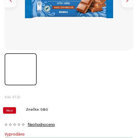
Kód:
8720
Značka:
G&G
Akce
Neohodnoceno
Vyprodáno