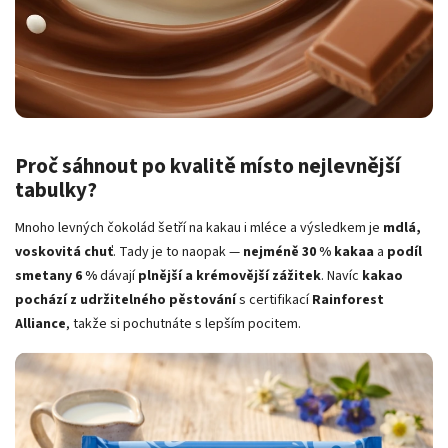
Proč sáhnout po kvalitě místo nejlevnější
tabulky?
Mnoho levných čokolád šetří na kakau i mléce a výsledkem je
mdlá,
voskovitá chuť
. Tady je to naopak —
nejméně 30 % kakaa
a
podíl
smetany 6 %
dávají
plnější a krémovější zážitek
. Navíc
kakao
pochází z udržitelného pěstování
s certifikací
Rainforest
Alliance
, takže si pochutnáte s lepším pocitem.