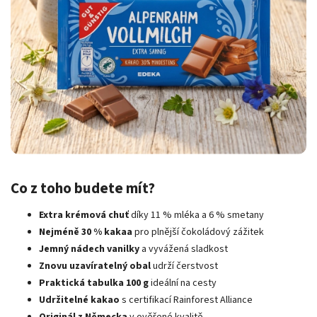
Co z toho budete mít?
Extra krémová chuť
díky 11 % mléka a 6 % smetany
Nejméně 30 % kakaa
pro plnější čokoládový zážitek
Jemný nádech vanilky
a vyvážená sladkost
Znovu uzavíratelný obal
udrží čerstvost
Praktická tabulka 100 g
ideální na cesty
Udržitelné kakao
s certifikací Rainforest Alliance
Originál z Německa
v ověřené kvalitě