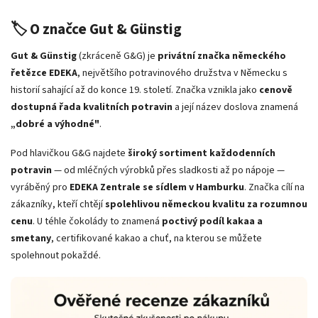
🏷️ O značce Gut & Günstig
Gut & Günstig
(zkráceně G&G) je
privátní značka německého
řetězce EDEKA
, největšího potravinového družstva v Německu s
historií sahající až do konce 19. století. Značka vznikla jako
cenově
dostupná řada kvalitních potravin
a její název doslova znamená
„dobré a výhodné"
.
Pod hlavičkou G&G najdete
široký sortiment každodenních
potravin
— od mléčných výrobků přes sladkosti až po nápoje —
vyráběný pro
EDEKA Zentrale se sídlem v Hamburku
. Značka cílí na
zákazníky, kteří chtějí
spolehlivou německou kvalitu za rozumnou
cenu
. U téhle čokolády to znamená
poctivý podíl kakaa a
smetany
, certifikované kakao a chuť, na kterou se můžete
spolehnout pokaždé.