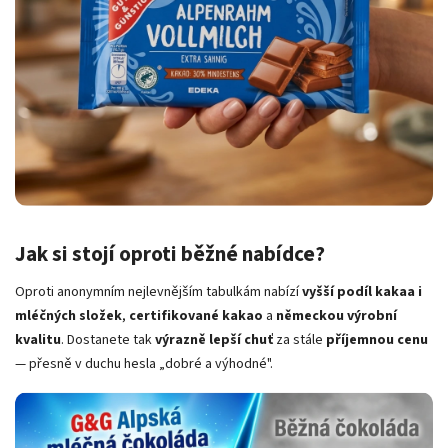
Jak si stojí oproti běžné nabídce?
Oproti anonymním nejlevnějším tabulkám nabízí
vyšší podíl kakaa i
mléčných složek
,
certifikované kakao
a
německou výrobní
kvalitu
. Dostanete tak
výrazně lepší chuť
za stále
příjemnou cenu
— přesně v duchu hesla „dobré a výhodné".