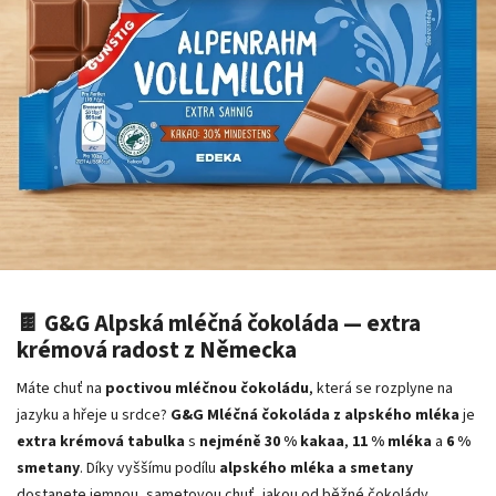
🍫 G&G Alpská mléčná čokoláda — extra
krémová radost z Německa
Máte chuť na
poctivou mléčnou čokoládu
, která se rozplyne na
jazyku a hřeje u srdce?
G&G Mléčná čokoláda z alpského mléka
je
extra krémová tabulka
s
nejméně 30 % kakaa
,
11 % mléka
a
6 %
smetany
. Díky vyššímu podílu
alpského mléka a smetany
dostanete jemnou, sametovou chuť, jakou od běžné čokolády