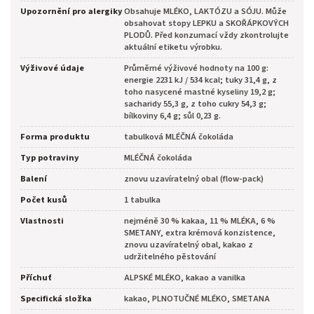
Upozornění pro alergiky
Obsahuje MLÉKO, LAKTÓZU a SÓJU. Může
obsahovat stopy LEPKU a SKOŘÁPKOVÝCH
PLODŮ. Před konzumací vždy zkontrolujte
aktuální etiketu výrobku.
Výživové údaje
Průměrné výživové hodnoty na 100 g:
energie 2231 kJ / 534 kcal; tuky 31,4 g, z
toho nasycené mastné kyseliny 19,2 g;
sacharidy 55,3 g, z toho cukry 54,3 g;
bílkoviny 6,4 g; sůl 0,23 g.
Forma produktu
tabulková MLÉČNÁ čokoláda
Typ potraviny
MLÉČNÁ čokoláda
Balení
znovu uzavíratelný obal (flow-pack)
Počet kusů
1 tabulka
Vlastnosti
nejméně 30 % kakaa, 11 % MLÉKA, 6 %
SMETANY, extra krémová konzistence,
znovu uzavíratelný obal, kakao z
udržitelného pěstování
Příchuť
ALPSKÉ MLÉKO, kakao a vanilka
Specifická složka
kakao, PLNOTUČNÉ MLÉKO, SMETANA