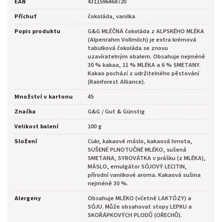
EAN
4311596468720
Příchuť
čokoláda, vanilka
Popis produktu
G&G MLÉČNÁ čokoláda z ALPSKÉHO MLÉKA
(Alpenrahm Vollmilch) je extra krémová
tabulková čokoláda se znovu
uzavíratelným obalem. Obsahuje nejméně
30 % kakaa, 11 % MLÉKA a 6 % SMETANY.
Kakao pochází z udržitelného pěstování
(Rainforest Alliance).
Množství v kartonu
45
Značka
G&G / Gut & Günstig
Velikost balení
100 g
Složení
Cukr, kakaové máslo, kakaová hmota,
SUŠENÉ PLNOTUČNÉ MLÉKO, sušená
SMETANA, SYROVÁTKA v prášku (z MLÉKA),
MÁSLO, emulgátor SÓJOVÝ LECITIN,
přírodní vanilkové aroma. Kakaová sušina
nejméně 30 %.
Alergeny
Obsahuje MLÉKO (včetně LAKTÓZY) a
SÓJU. Může obsahovat stopy LEPKU a
SKOŘÁPKOVÝCH PLODŮ (OŘECHŮ).